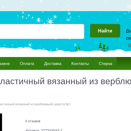
Найти
Вн
от
В
азине
Оплата
Доставка
Контакты
Стирка
эластичный вязанный из вербл
ластичный вязанный из верблюжьей шерсти №1
0 отзывов
Артикул:
377242042-1