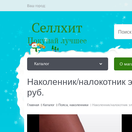
Ваш город:
Каталог
О маг
Наколенник/налокотник 
руб.
Главная
Каталог
Пояса, наколенники
Наколенник/налокотник э